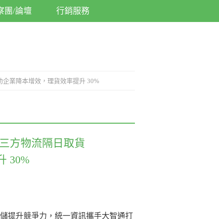
察團/論壇
行銷服務
 助企業降本增效，理貨效率提升 30%
三方物流隔日取貨
 30%
儲提升競爭力，統一資訊攜手大智通打