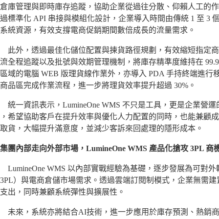
倉庫管理與即時庫存追蹤，協助企業從過往分散、仰賴人工的作
過標準化 API 串接與模組化設計，企業導入時間由傳統 1 至 3
系統資源，有效支撐電商促銷期間數倍成長的流量需求。
此外，透過最佳化儲位配置與揀貨路徑規劃，有效縮短指定商
流全程追蹤以及批號與效期管理機制，將庫存精準度維持在 99.
區域的電腦 WEB 版理貨線作業外，亦導入 PDA 手持終端進行
商品區完成作業流程，進一步將理貨效率提升超過 30%。
一資訊表示，LumineOne WMS 不只是工具，更是企業
，希望協助客戶在提升效率與優化人力配置的同時，也能兼顧成
取貨，大幅提升滿意度，並減少客訴來回處理的隱形成本。
集團內部走向外部市場，LumineOne WMS 產品化搶攻 3PL 商
umineOne WMS 以內部實戰經驗為基礎，逐步發展為可
3PL）與電商倉儲市場需求。透過雲端訂閱制模式，企業無需建置
支出，同時兼顧系統彈性與擴展性。
未來，系統亦將結合AI技術，進一步應用於庫存預測、熱銷商