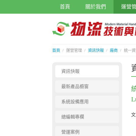
首頁
關於我們
運營
首頁
/
運營管理
/
資訊快報
/
廠商
/
統一資
資訊快報
最新產品櫥窗
系統設備應用
文
總編輯專欄
營運案例