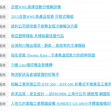
合普WWL高速自動分檢輸送機
廠商
2015合普WWL新產品發表 可掀式模組
廠商
邰利公司提供電子商務全程冷鏈解決方案
廠商
南亞塑膠棧板 木棧板最佳替代品
廠商
台灣前川推出環保、節能、高效率的冷凍機組
廠商
指名安裝 Thermo King : 冷凍車溫控能力的終極保證
廠商
力維 Linx噴印機全新機種
廠商
物流配送及倉儲管理的好幫手
廠商
和輪工業有限公司 HTP-300、HTP-500 折疊式手推車及工業
廠商
追求品質、安全設計 —訪FROMM 上海分公司 總經理 賴國民
廠商
人性化的電腦工業標識設備 SOMIJET GS-580小字體電腦噴
廠商