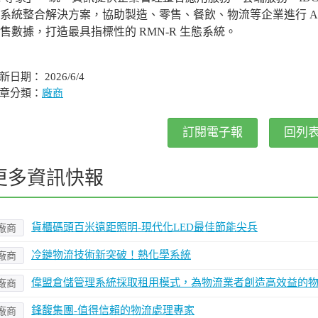
系統整合解決方案，協助製造、零售、餐飲、物流等企業進行 A
售數據，打造最具指標性的 RMN-R 生態系統。
新日期： 2026/6/4
章分類：
廠商
訂閱電子報
回列
更多資訊快報
貨櫃碼頭百米遠距照明-現代化LED最佳節能尖兵
廠商
冷鏈物流技術新突破！熱化學系統
廠商
偉盟倉儲管理系統採取租用模式，為物流業者創造高效益的
廠商
鋒馥集團-值得信賴的物流處理專家
廠商