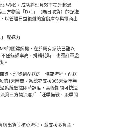
ne WMS，成功將理貨效率提升超過
具備第三方物流「D+1」（隔日取貨）的配送
，以管理日益複雜的倉儲庫存與電商出
1」
配送力
MS的關鍵契機，在於既有系統已難以
換，不僅錯誤率高、排錯耗時，也讓訂單處
後。
單、揀貨、理貨到配送的一條龍流程，配送
約1天時間。系統亦支援365天全年無
過系統數據即時調度，高峰期間可快速
效解決第三方物流客戶「旺季備戰、淡季閒
、理貨與出貨等核心流程，並支援多貨主、