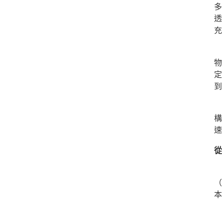
多
透
充
物
定
到
統
構
速
從
L
（
本