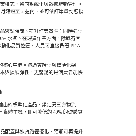
業模式，轉向系統化與數據驅動管理。
 個月縮短至 2 週內，並可依訂單量動態擴
品盤點時間、提升作業效率；同時強化
99% 水準。在理貨作業方面，除既有固
移動化品質控管，人員可直接帶著 PDA
營運的核心中樞。透過雲端化與標準化架
本與擴展彈性，更驚艷的是消費者能快
機
對外輸出的標準化產品，鎖定第三方物流
實體主機，即可降低約 40% 的硬體資
品配置與揀貨路徑優化，預期可再提升