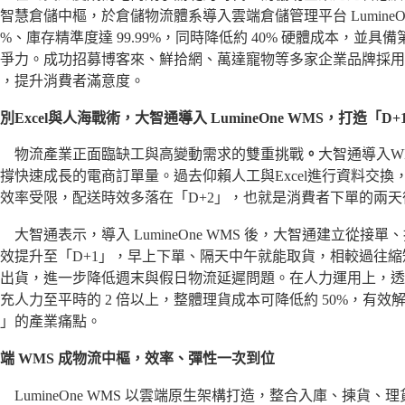
智慧倉儲中樞，於倉儲物流體系導入雲端倉儲管理平台 LumineO
0%、庫存精準度達 99.99%，同時降低約 40% 硬體成本，並
爭力。成功招募博客來、鮮拾網、萬達寵物等多家企業品牌採用
，提升消費者滿意度。
別Excel與人海戰術，大智通導入
LumineOne WMS
，
打造
「D+
物流產業正面臨缺工與高變動需求的雙重挑戰
。
大智通導入W
撐快速成長的電商訂單量。過去仰賴人工與Excel進行資料交
效率受限，配送時效多落在「D+2」，也就是消費者下單的兩天
智通表示，導入 LumineOne WMS 後，大智通建立從接
效提升至「D+1」，早上下單、隔天中午就能取貨，相較過往縮短
出貨，進一步降低週末與假日物流延遲問題。在人力運用上，透
充人力至平時的 2 倍以上，整體理貨成本可降低約 50%，有
」的產業痛點。
端 WMS 成物流中樞，效率、彈性一次到位
umineOne WMS 以雲端原生架構打造，整合入庫、揀貨