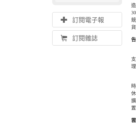
造
3
{
訂閱電子報
競
貨
Å
訂閱雜誌
告
支
理
大
時
休
擴
置
雲
L