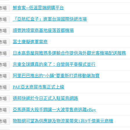
鮮食家─低溫雲端網購平台
市場
「亞航紅盒子」進軍台灣國際快遞市場
市場
順豐跨境電商基地座落首都機場
市場
富士康擬進軍電商
市場
日本高島屋與雅瑪多運輸合作提供海外觀光客機場配送服務
市場
京東全球購真的來了：自營與平臺模式並行
市場
阿里巴巴推出的“小鋪”要重新打造移動端淘寶
市場
PAE亞太商貿市集正式上線
市場
德邦快遞於今日正式入駐菜鳥網路
市場
亞馬遜兩大殺手鐧讓一大波零售商逃離eBay
市場
物聯網可望為供應鏈及物流業帶來1兆9千億美元商機
市場