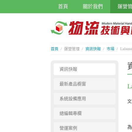
首頁
關於我們
運營
首頁
/
運營管理
/
資訊快報
/
市場
/
Lal
資訊快報
最新產品櫥窗
系統設備應用
文
總編輯專欄
香
為
營運案例