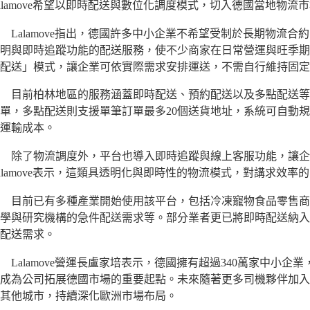
alamove希望以即時配送與數位化調度模式，切入德國當地物流
alamove指出，德國許多中小企業不希望受制於長期物流合
明與即時追蹤功能的配送服務，使不少商家在日常營運與旺季期
配送」模式，讓企業可依實際需求安排運送，不需自行維持固定
目前柏林地區的服務涵蓋即時配送、預約配送以及多點配送等功
單，多點配送則支援單筆訂單最多20個送貨地址，系統可自動
運輸成本。
除了物流調度外，平台也導入即時追蹤與線上客服功能，讓企
alamove表示，這類具透明化與即時性的物流模式，對講求效
目前已有多種產業開始使用該平台，包括冷凍寵物食品零售商
學與研究機構的急件配送需求等。部分業者更已將即時配送納入
配送需求。
alamove營運長盧家培表示，德國擁有超過340萬家中小企
成為公司拓展德國市場的重要起點。未來隨著更多司機夥伴加入
其他城市，持續深化歐洲市場布局。