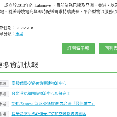
立於2013年的 Lalamove ，目前業務已遍及亞洲、美洲，
場。隨著跨境電商與即時配送需求持續成長，平台型物流服務也
新日期： 2026/5/18
章分類：
市場
訂閱電子報
回列
更多資訊快報
富邦媒體投資40億興建物流中心
市場
台北港立和國際物流中心即將完工
市場
DHL Express 首 度榮獲評選 為台灣「最佳雇主」
市場
長榮儲運投資42億元打造航空城物流流園區
市場