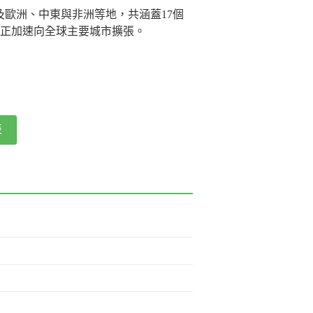
以及歐洲、中東與非洲等地，共涵蓋17個
正加速向全球主要城市擴張。
表