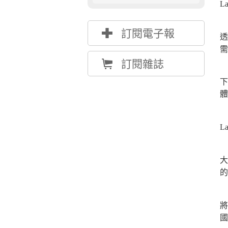
L
L
{
訂閱電子報
透
需
Å
訂閱雜誌
下
體
L
大
的
L
將
國