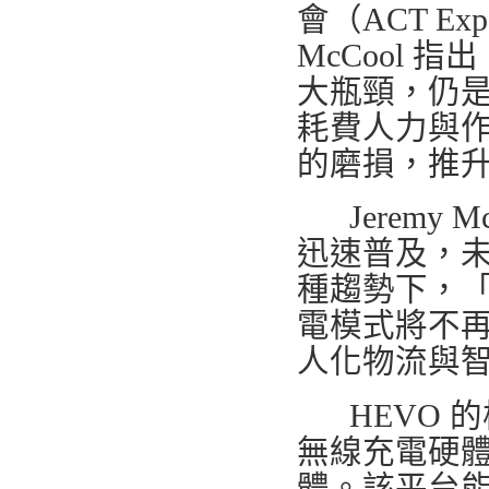
會（ACT Ex
McCool
大瓶頸，仍
耗費人力與
的磨損，推
Jeremy 
迅速普及，
種趨勢下，「P
電模式將不
人化物流與
HEVO 的核
無線充電硬體，
體。該平台