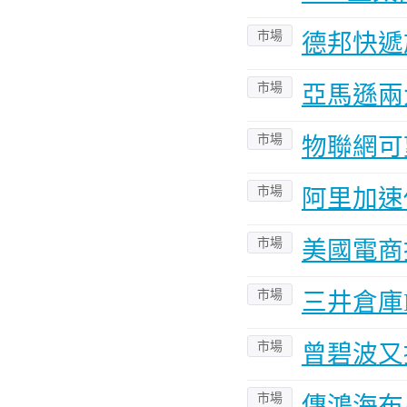
市場
德邦快遞
市場
亞馬遜兩
市場
物聯網可
市場
阿里加速
市場
美國電商
市場
三井倉庫
市場
曾碧波又
市場
傳鴻海布