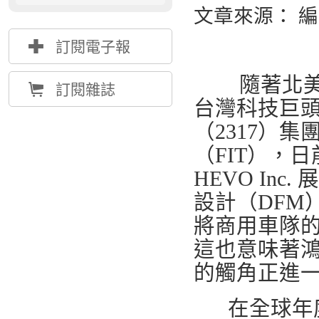
文章來源： 
{
訂閱電子報
隨著北美物
Å
訂閱雜誌
台灣科技巨
（2317）
（FIT），
HEVO In
設計（DFM
將商用車隊
這也意味著
的觸角正進
在全球年度商