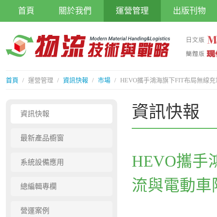
首頁
關於我們
運營管理
出版刊物
首頁
/
運營管理
/
資訊快報
/
市場
/
HEVO攜手鴻海旗下FIT布局無
資訊快報
資訊快報
最新產品櫥窗
HEVO攜
系統設備應用
流與電動車
總編輯專欄
營運案例