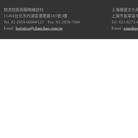
物流技術與戰略雜誌社
上海展達文化
11494台北市內湖區港墘路185號3樓
上海市長寧區中
Tel: 02-2659-6000#123 Fax: 02-2659-7000
Tel: 021-6275-
Email:
logistics@chanchao.com.tw
Email:
xiandai