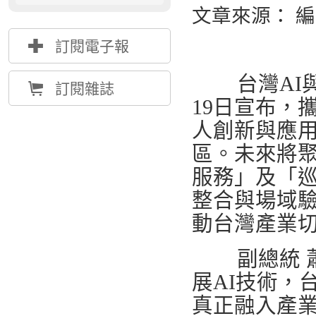
文章來源： 
{
訂閱電子報
台灣AI與
Å
訂閱雜誌
19日宣布，
人創新與應
區。未來將
服務」及「
整合與場域
動台灣產業
副總統 蕭
展AI技術，
真正融入產