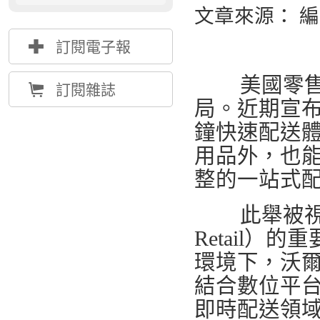
文章來源： 
{
訂閱電子報
美國零售巨頭
Å
訂閱雜誌
局。近期宣布將
鐘快速配送
用品外，也能
整的一站式
此舉被視為沃
Retail
環境下，沃
結合數位平台
即時配送領