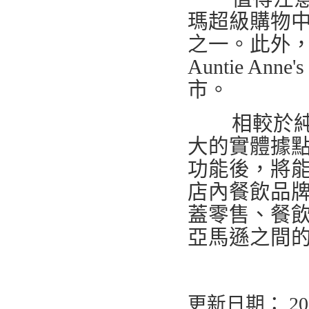
瑪超級購物
之一。此外，包括 
Auntie 
市。
相較於純電
大的實體據
功能後，將
店內餐飲品
蓋零售、餐
亞馬遜之間
更新日期： 202