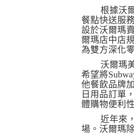
根據沃爾瑪規
餐點快送服務
設於沃爾瑪賣場
爾瑪店中店
為雙方深化
沃爾瑪美國
希望將Sub
他餐飲品牌
日用品訂單
體購物便利
近年來，即
場。沃爾瑪除