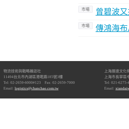
市場
曾碧波又
市場
傳鴻海布
物流技術與戰略雜誌社
上海展達文化
11494台北市內湖區港墘路185號3樓
上海市長寧區中
Tel: 02-2659-6000#123 Fax: 02-2659-7000
Tel: 021-6275-
Email:
logistics@chanchao.com.tw
Email:
xiandai