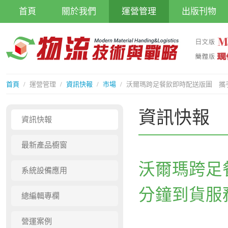
首頁
關於我們
運營管理
出版刊物
首頁
/
運營管理
/
資訊快報
/
市場
/
沃爾瑪跨足餐飲即時配送版圖 攜手S
資訊快報
資訊快報
最新產品櫥窗
沃爾瑪跨足餐
系統設備應用
分鐘到貨服
總編輯專欄
營運案例