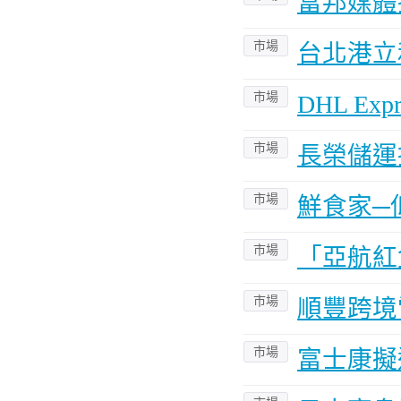
富邦媒體
市場
台北港立
市場
DHL E
市場
長榮儲運
市場
鮮食家─
市場
「亞航紅
市場
順豐跨境
市場
富士康擬