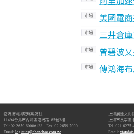
阿里加速
市場
美國電商
市場
三井倉庫
市場
曾碧波又
市場
傳鴻海布
物流技術與戰略雜誌社
上海展達文化
11494台北市內湖區港墘路185號3樓
上海市長寧區中
Tel: 02-2659-6000#123 Fax: 02-2659-7000
Tel: 021-6275-
Email:
logistics@chanchao.com.tw
Email:
xiandai