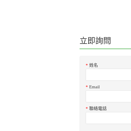
立即詢問
*
姓名
*
Email
*
聯絡電話