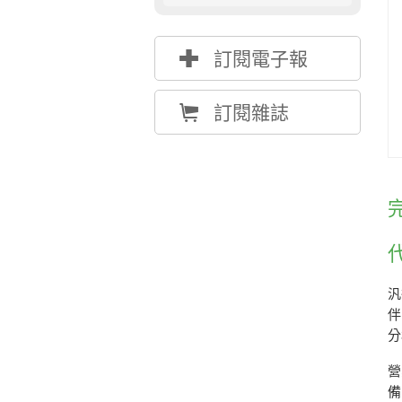
{
訂閱電子報
Å
訂閱雜誌
汎
伴
分
營
備