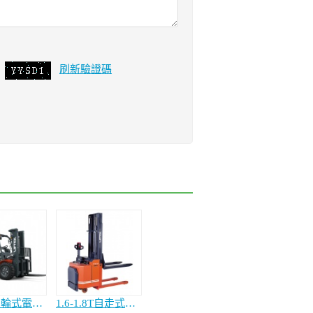
刷新驗證碼
1.5-5T四輪式電動堆高機
1.6-1.8T自走式電動堆高機