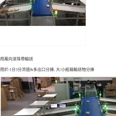
採用萬向滾珠帶
用於:1分3分流道&多出口分揀, 大/小紙箱輸送物分揀