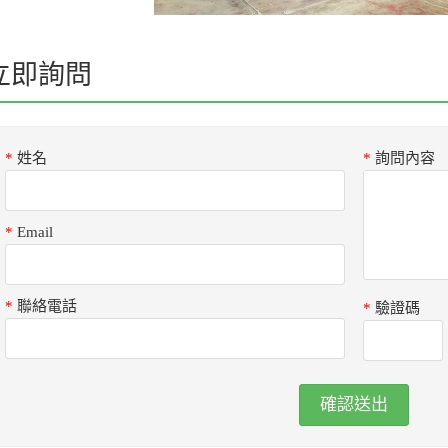
立即詢問
*
姓名
*
詢問內容
*
Email
*
聯絡電話
*
驗證碼