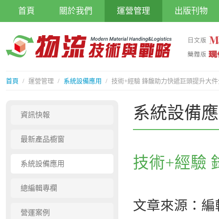
首頁
關於我們
運營管理
出版刊物
首頁
/
運營管理
/
系統設備應用
/
技術+經驗 鋒馥助力快遞巨頭提升大
系統設備應
資訊快報
最新產品櫥窗
技術+經驗
系統設備應用
總編輯專欄
文章來源：編
營運案例