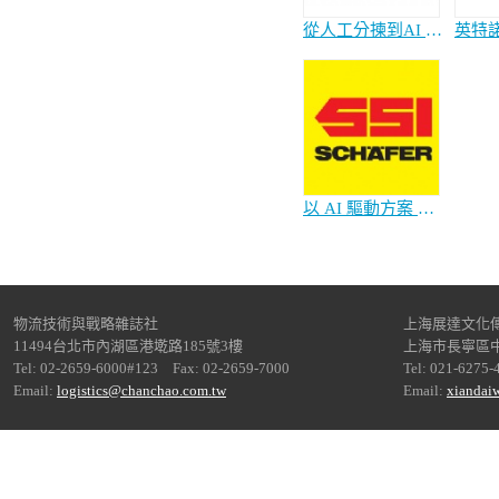
從人工分揀到AI 決策 用演算法重構臺灣物流DNA
以 AI 驅動方案 革新您的倉庫
物流技術與戰略雜誌社
上海展達文化
11494台北市內湖區港墘路185號3樓
上海市長寧區中
Tel: 02-2659-6000#123 Fax: 02-2659-7000
Tel: 021-6275-
Email:
logistics@chanchao.com.tw
Email:
xiandai