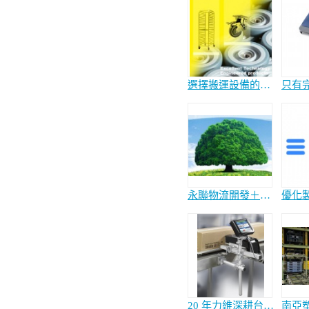
選擇搬運設備的技術關鍵
永聯物流開發＋霖園集團( 國泰人壽) 啟動建設全台灣的國際標準物流倉庫
20 年力維深耕台灣 不斷創新 精益求精 用心感動客戶