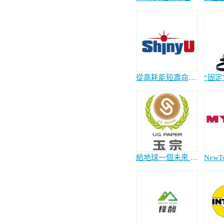
從高耗能短壽命的傳統燈具 轉換成節能環保長壽命的高亮度照明燈具 讓物流中心每年至少節省80% 電費
給地球一個未來 - 紙棧板