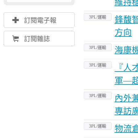
維持
3PL/運輸
鋒馥
{
訂閱電子報
方向
Å
訂閱雜誌
3PL/運輸
海康
3PL/運輸
『人
軍—
3PL/運輸
內外
專訪
3PL/運輸
物流