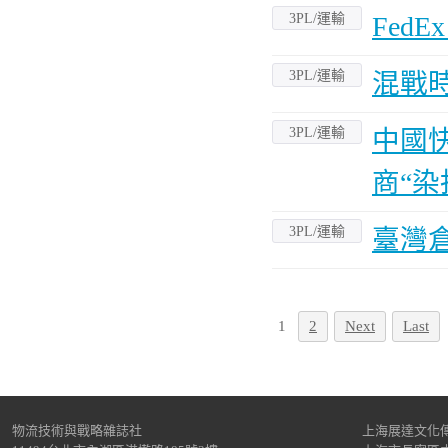
3PL/運輸
FedE
3PL/運輸
混戰
3PL/運輸
中國
商“染
3PL/運輸
臺灣
1
2
Next
Last
物流技術與戰略雜誌社
上海展達文化