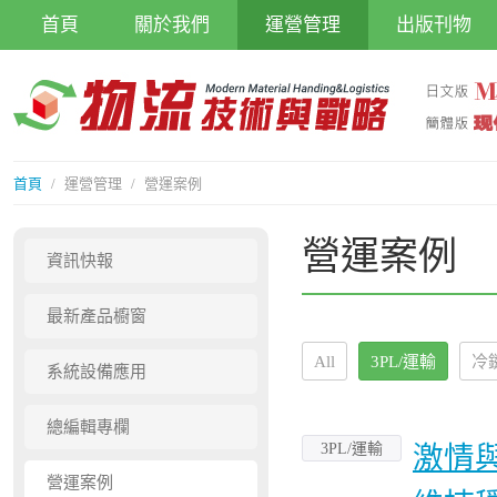
首頁
關於我們
運營管理
出版刊物
首頁
/
運營管理
/
營運案例
營運案例
資訊快報
最新產品櫥窗
All
3PL/運輸
冷
系統設備應用
總編輯專欄
3PL/運輸
激情與
營運案例