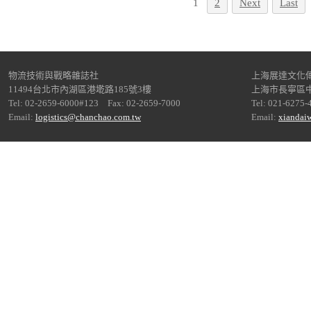
1
2
Next
Last
物流技術與戰略雜誌社
上海展達文化
11494台北市內湖區港墘路185號3樓
上海市長寧區中
Tel: 02-2659-6000#123 Fax: 02-2659-7000
Tel: 021-6275-
Email:
logistics@chanchao.com.tw
Email:
xiandai