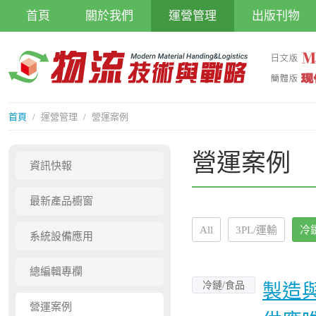
首頁
關於我們
運營管理
出版刊物
首頁
/
運營管理
/
營運案例
營運案例
資訊快報
最新產品櫥窗
All
3PL/運輸
冷
系統設備應用
總編輯專欄
冷鏈/食品
製造
營運案例