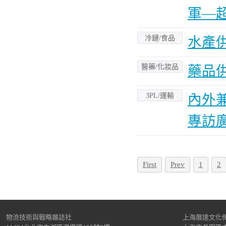
軍—
冷鏈/食品
水產供應
醫藥/化妝品
藥品
3PL/運輸
內外
專訪
First
Prev
1
2
物流技術與戰略雜誌社
上海展達文化