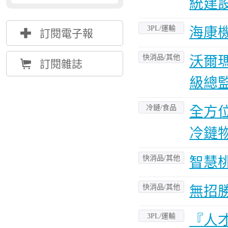
統建
3PL/運輸
海康
{
訂閱電子報
快消品/其他
沃爾
Å
訂閱雜誌
級總監
冷鏈/食品
全方位
冷鏈
快消品/其他
智慧
快消品/其他
無招
3PL/運輸
『人