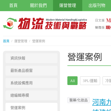
首頁
關於我們
運營管理
出版刊物
首頁
/
運營管理
/
營運案例
營運案例
資訊快報
最新產品櫥窗
All
3PL/運輸
冷
系統設備應用
總編輯專欄
醫藥/化妝品
河南
營運案例