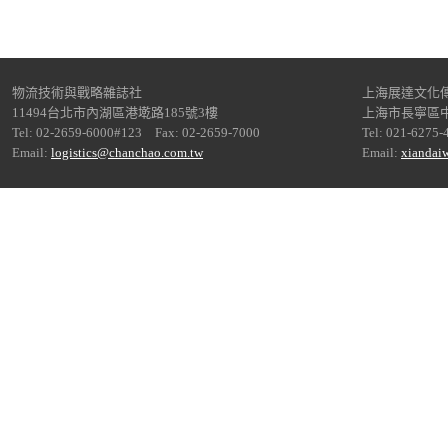
物流技術與戰略雜誌社
上海展達文化
11494台北市內湖區港墘路185號3樓
上海市長寧區中
Tel: 02-2659-6000#123 Fax: 02-2659-7000
Tel: 021-6275-
Email:
logistics@chanchao.com.tw
Email:
xiandai