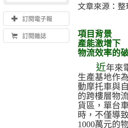
文章來源：整理
{
訂閱電子報
項目背景
Å
訂閱雜誌
產能激增下
物流效率的
近
年來
生產基地作
動摩托車與
的跨樓層物流
貨區，單台
時，不僅導
1000萬元