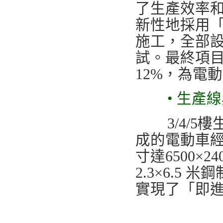
了生產效率
新性地採用「
施工，全部設
試。最終項
12%，為電
• 生產
3/4/5樓
成的電動車
寸達6500×
2.3×6.
實現了「即