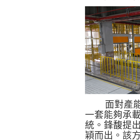
面對產能與
一套能夠承載
統。鋒馥提
穎而出。該