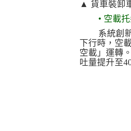
▲ 貨車裝卸
• 空載
系統創新設
下行時，空
空載」運轉。
吐量提升至40