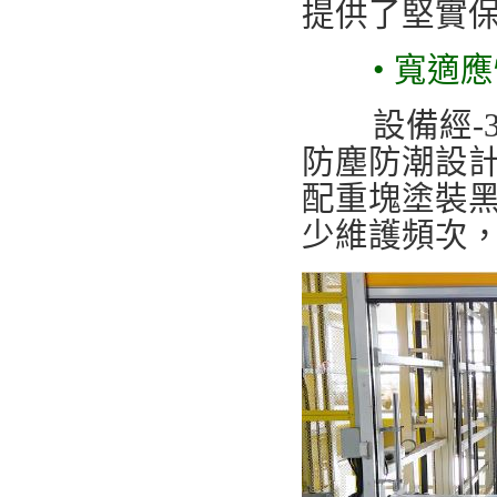
提供了堅實
• 寬適
設備經-3 
防塵防潮設計
配重塊塗裝
少維護頻次