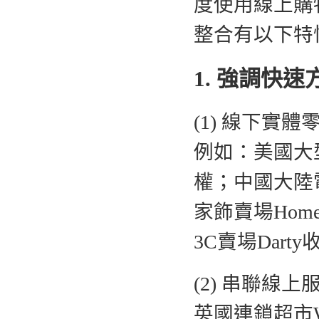
度使用線上購物
整合有以下特
1. 強調快速
(1) 線下實
例如：美國大型
權；中國大陸
家飾賣場Home
3C賣場Dar
(2) 串聯線
英國連鎖超市Wai