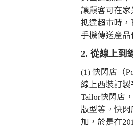
讓顧客可在家
抵達超市時，再
手機傳送產品
2. 從線上
(1) 快閃店（Pop
線上西裝訂製平台I
Tailor快
版型等。快閃
加，於是在2