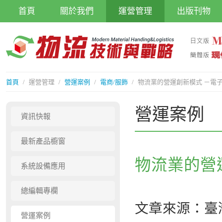
首頁
關於我們
運營管理
出版刊物
首頁
/
運營管理
/
營運案例
/
電商/服飾
/
物流業的營運創新模式 －電
營運案例
資訊快報
最新產品櫥窗
物流業的營
系統設備應用
總編輯專欄
文章來源：臺
營運案例