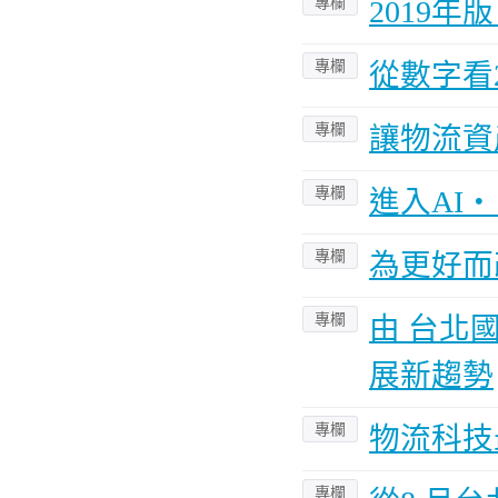
專欄
2019
專欄
從數字看
專欄
讓物流資
專欄
進入AI
專欄
為更好而
專欄
由 台北
展新趨勢
專欄
物流科技
專欄