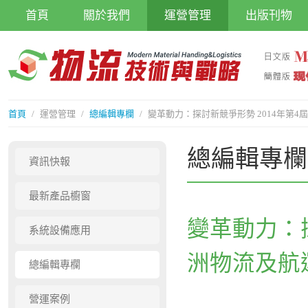
首頁
關於我們
運營管理
出版刊物
首頁
/
運營管理
/
總編輯專欄
/
變革動力：探討新競爭形勢 2014年第
總編輯專欄
資訊快報
最新產品櫥窗
變革動力：探
系統設備應用
洲物流及航
總編輯專欄
營運案例