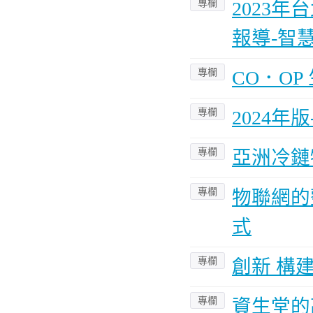
專欄
2023
報導-智
專欄
CO．O
專欄
2024
專欄
亞洲冷鏈
專欄
物聯網的
式
專欄
創新 構
專欄
資生堂的