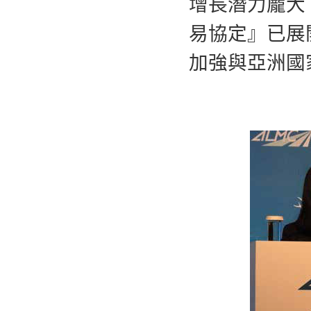
增長潛力龐大
易協定』已展
加強與亞洲國