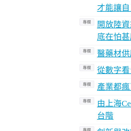
才能讓自
專欄
開放陸資
底在怕甚
專欄
醫藥材供應
專欄
從數字看
專欄
產業都瘋
專欄
由上海C
台階
專欄