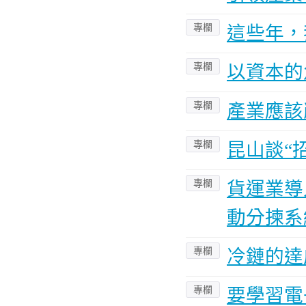
專欄
這些年，
專欄
以資本的
專欄
產業應該
專欄
昆山談“
專欄
貨運業導
動分揀系
專欄
冷鏈的達
專欄
要學習電