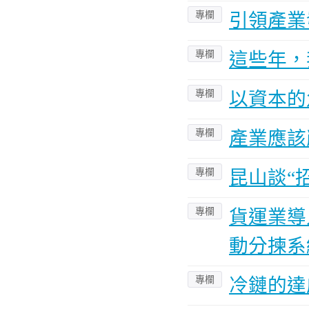
專欄
引領產業
專欄
這些年，
專欄
以資本的
專欄
產業應該
專欄
昆山談“
專欄
貨運業導
動分揀系
專欄
冷鏈的達