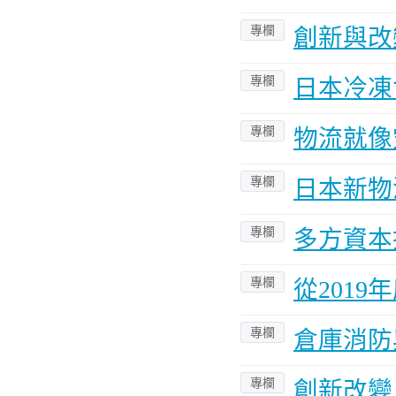
專欄
創新與改
專欄
日本冷凍
專欄
物流就像
專欄
日本新物
專欄
多方資本
專欄
從201
專欄
倉庫消防
專欄
創新改變