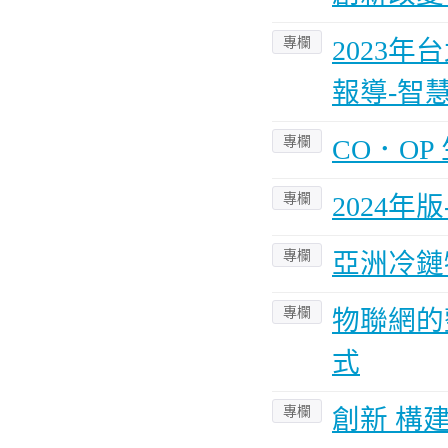
專欄
2023
報導-智
專欄
CO．O
專欄
2024
專欄
亞洲冷鏈
專欄
物聯網的
式
專欄
創新 構