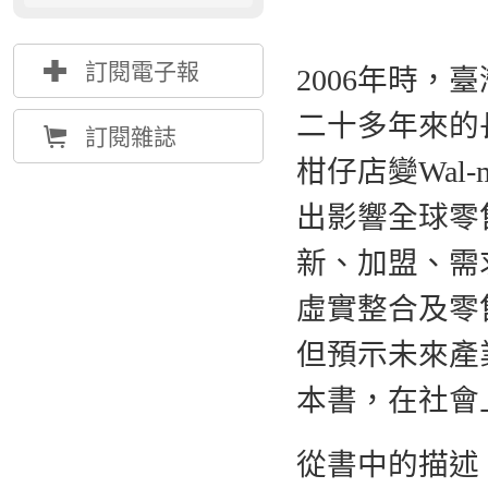
{
訂閱電子報
2006年時
二十多年來的
Å
訂閱雜誌
柑仔店變Wal
出影響全球零
新、加盟、需
虛實整合及零
但預示未來產
本書，在社會
從書中的描述