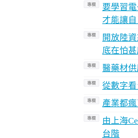
專欄
要學習電
才能讓自
專欄
開放陸資
底在怕甚
專欄
醫藥材供應
專欄
從數字看
專欄
產業都瘋
專欄
由上海C
台階